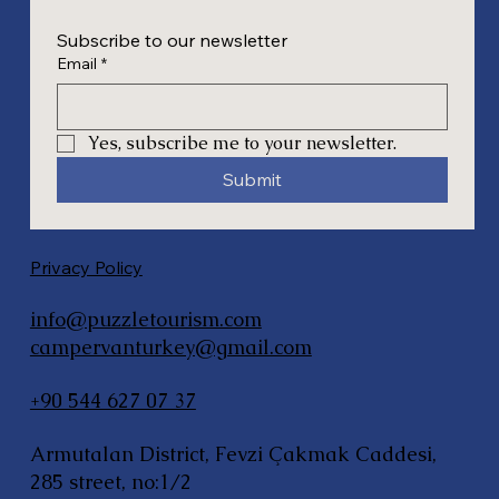
Subscribe to our newsletter
Email
*
Yes, subscribe me to your newsletter.
Submit
Privacy Policy
info@puzzletourism.com
campervanturkey@gmail.com
+90 544 627 07 37
Armutalan District, Fevzi Çakmak Caddesi,
285 street, no:1/2