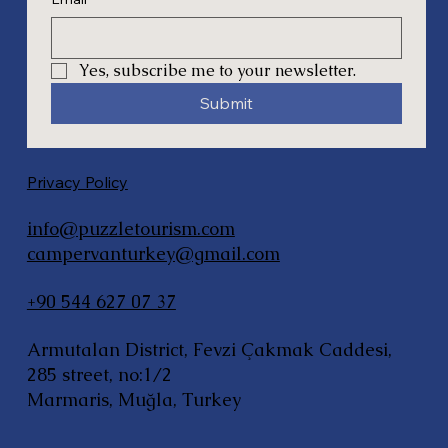
Yes, subscribe me to your newsletter.
Submit
Privacy Policy
info@puzzletourism.com
campervanturkey@gmail.com
+90 544 627 07 37
Armutalan District, Fevzi Çakmak Caddesi,
285 street, no:1/2
Marmaris, Muğla, Turkey