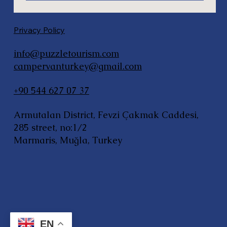
Privacy Policy
info@puzzletourism.com
campervanturkey@gmail.com
+90 544 627 07 37
Armutalan District, Fevzi Çakmak Caddesi,
285 street, no:1/2
Marmaris, Muğla, Turkey
EN