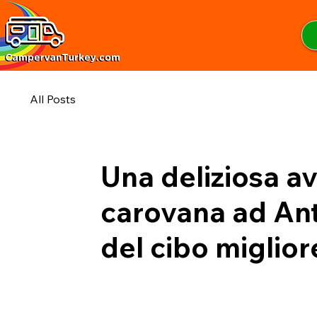
All Posts
Una deliziosa a
carovana ad Anta
del cibo miglior