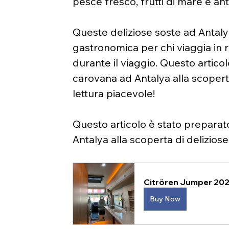
pesce fresco, frutti di mare e anti
Queste deliziose soste ad Antaly
gastronomica per chi viaggia in r
durante il viaggio. Questo artico
carovana ad Antalya alla scoperta
lettura piacevole!
Questo articolo è stato preparat
Antalya alla scoperta di deliziose
Citrören Jumper 2021
Buy Now