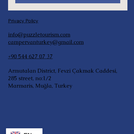
Privacy Policy
info@puzzletourism.com
campervanturkey@gmail.com
+90 544 627 07 37
Armutalan District, Fevzi Çakmak Caddesi,
285 street, no:1/2
Marmaris, Muğla, Turkey