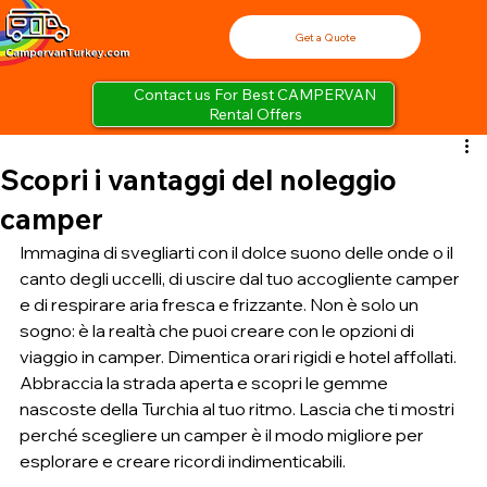
Get a Quote
Contact us For Best CAMPERVAN
Rental Offers
Scopri i vantaggi del noleggio
camper
Immagina di svegliarti con il dolce suono delle onde o il 
canto degli uccelli, di uscire dal tuo accogliente camper 
e di respirare aria fresca e frizzante. Non è solo un 
sogno: è la realtà che puoi creare con le opzioni di 
viaggio in camper. Dimentica orari rigidi e hotel affollati. 
Abbraccia la strada aperta e scopri le gemme 
nascoste della Turchia al tuo ritmo. Lascia che ti mostri 
perché scegliere un camper è il modo migliore per 
esplorare e creare ricordi indimenticabili.