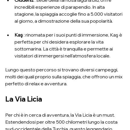
Ölüdeniz
 : sede della famosa laguna blu, offre 
incredibili esperienze di parapendio. In alta 
stagione, la spiaggia accoglie fino a 5.000 visitatori 
al giorno, a dimostrazione della sua popolarità.
Kaş
 : rinomata per i suoi punti di immersione, Kaş è 
perfetta per chi desidera esplorare la vita 
sottomarina. La città è tranquilla e permette ai 
visitatori di immergersi nell'atmosfera locale.
Lungo questo percorso si trovano diversi campeggi, 
molti dei quali proprio sulla spiaggia, che offrono un mix 
perfetto di relax e avventura.
La Via Licia
Per chi è in cerca di avventura, la Via Licia è un must. 
Estendendosi per oltre 500 chilometri lungo la costa 
sud-occidentale della Turchia, questo leggendario 