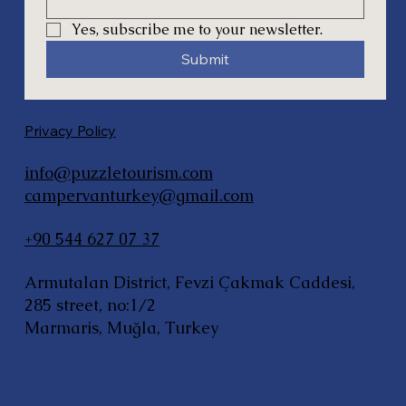
Yes, subscribe me to your newsletter.
Submit
Privacy Policy
info@puzzletourism.com
campervanturkey@gmail.com
+90 544 627 07 37
Armutalan District, Fevzi Çakmak Caddesi,
285 street, no:1/2
Marmaris, Muğla, Turkey