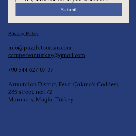
Submit
Privacy Policy
info@puzzletourism.com
campervanturkey@gmail.com
+90 544 627 07 37
Armutalan District, Fevzi Çakmak Caddesi,
285 street, no:1/2
Marmaris, Muğla, Turkey