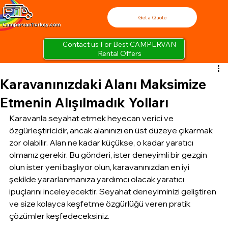
Get a Quote
Contact us For Best CAMPERVAN
Rental Offers
Karavanınızdaki Alanı Maksimize
Etmenin Alışılmadık Yolları
Karavanla seyahat etmek heyecan verici ve 
özgürleştiricidir, ancak alanınızı en üst düzeye çıkarmak 
zor olabilir. Alan ne kadar küçükse, o kadar yaratıcı 
olmanız gerekir. Bu gönderi, ister deneyimli bir gezgin 
olun ister yeni başlıyor olun, karavanınızdan en iyi 
şekilde yararlanmanıza yardımcı olacak yaratıcı 
ipuçlarını inceleyecektir. Seyahat deneyiminizi geliştiren 
ve size kolayca keşfetme özgürlüğü veren pratik 
çözümler keşfedeceksiniz.