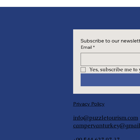
Subscribe to our newslet
Email
*
Yes, subscribe me to 
Privacy Policy
info@puzzletourism.com
campervanturkey@gmail
+90 544 627 07 37