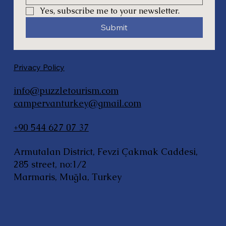
Yes, subscribe me to your newsletter.
Submit
Privacy Policy
info@puzzletourism.com
campervanturkey@gmail.com
+90 544 627 07 37
Armutalan District, Fevzi Çakmak Caddesi,
285 street, no:1/2
Marmaris, Muğla, Turkey