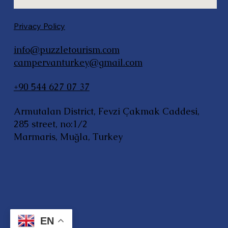
Privacy Policy
info@puzzletourism.com
campervanturkey@gmail.com
+90 544 627 07 37
Armutalan District, Fevzi Çakmak Caddesi,
285 street, no:1/2
Marmaris, Muğla, Turkey
EN