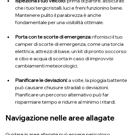
Ispeziona il tuo veicolo:
 prima di partire, assicurati 
che i tuoi tergicristalli, luci e freni funzionino bene. 
Mantenere pulito il parabrezza è anche 
fondamentale per una visibilità ottimale.
Porta con te scorte di emergenza:
 rifornisci il tuo 
camper di scorte di emergenza, come una torcia 
elettrica, attrezzi di base, un kit di pronto soccorso 
e cibo e acqua di scorta in caso di improvvisi 
cambiamenti meteorologici.
Pianificare le deviazioni:
 a volte, la pioggia battente 
può causare chiusure stradali o deviazioni. 
Pianificare un percorso alternativo può far 
risparmiare tempo e ridurre al minimo i ritardi.
Navigazione nelle aree allagate
Guidare in aree allagate può essere pericoloso, 