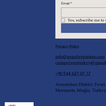
Email
*
Yes, subscribe me to 
Privacy Policy
info@puzzletourism.com
campervanturkey@gmail
+90 544 627 07 37
Armutalan District, Fevz
Marmaris, Muğla, Turkey