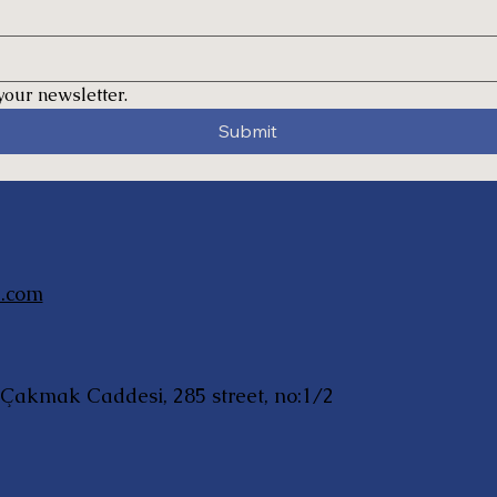
your newsletter.
Submit
.com
i Çakmak Caddesi, 285 street, no:1/2