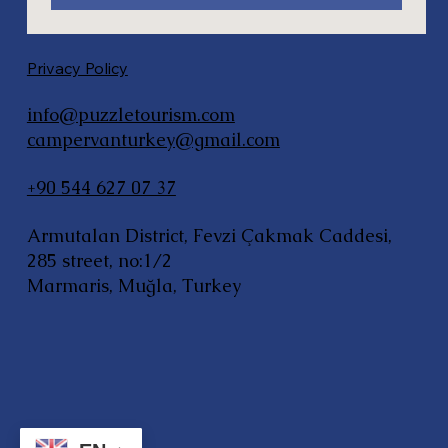
Privacy Policy
info@puzzletourism.com
campervanturkey@gmail.com
+90 544 627 07 37
Armutalan District, Fevzi Çakmak Caddesi,
285 street, no:1/2
Marmaris, Muğla, Turkey