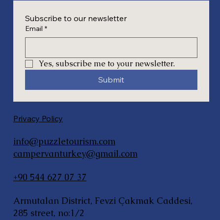
Subscribe to our newsletter
Email
*
Yes, subscribe me to your newsletter.
Submit
Privacy Policy
info@puzzletourism.com
campervanturkey@gmail.com
+90 544 627 07 37
Armutalan District, Fevzi Çakmak Caddesi,
285 street, no:1/2