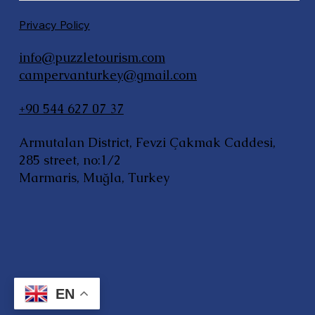
Privacy Policy
info@puzzletourism.com
campervanturkey@gmail.com
+90 544 627 07 37
Armutalan District, Fevzi Çakmak Caddesi,
285 street, no:1/2
Marmaris, Muğla, Turkey
EN