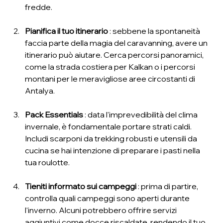
fredde.
Pianifica il tuo itinerario
 : sebbene la spontaneità 
faccia parte della magia del caravanning, avere un 
itinerario può aiutare. Cerca percorsi panoramici, 
come la strada costiera per Kalkan o i percorsi 
montani per le meravigliose aree circostanti di 
Antalya.
Pack Essentials
 : data l'imprevedibilità del clima 
invernale, è fondamentale portare strati caldi. 
Includi scarponi da trekking robusti e utensili da 
cucina se hai intenzione di preparare i pasti nella 
tua roulotte.
Tieniti informato sui campeggi
 : prima di partire, 
controlla quali campeggi sono aperti durante 
l'inverno. Alcuni potrebbero offrire servizi 
aggiuntivi come docce riscaldate, rendendo il tuo 