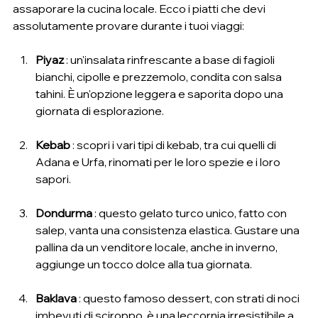
assaporare la cucina locale. Ecco i piatti che devi 
assolutamente provare durante i tuoi viaggi:
Piyaz
 : un'insalata rinfrescante a base di fagioli 
bianchi, cipolle e prezzemolo, condita con salsa 
tahini. È un'opzione leggera e saporita dopo una 
giornata di esplorazione.
Kebab
 : scopri i vari tipi di kebab, tra cui quelli di 
Adana e Urfa, rinomati per le loro spezie e i loro 
sapori.
Dondurma
 : questo gelato turco unico, fatto con 
salep, vanta una consistenza elastica. Gustare una 
pallina da un venditore locale, anche in inverno, 
aggiunge un tocco dolce alla tua giornata.
Baklava
 : questo famoso dessert, con strati di noci 
imbevuti di sciroppo, è una leccornia irresistibile a 