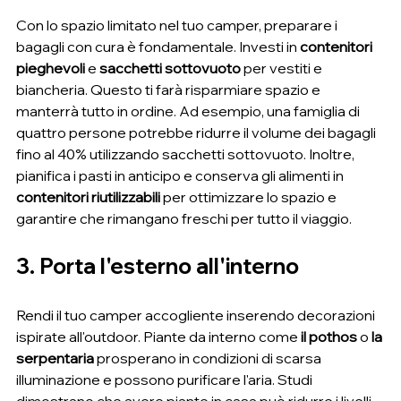
Con lo spazio limitato nel tuo camper, preparare i 
bagagli con cura è fondamentale. Investi in 
contenitori 
pieghevoli
 e 
sacchetti sottovuoto
 per vestiti e 
biancheria. Questo ti farà risparmiare spazio e 
manterrà tutto in ordine. Ad esempio, una famiglia di 
quattro persone potrebbe ridurre il volume dei bagagli 
fino al 40% utilizzando sacchetti sottovuoto. Inoltre, 
pianifica i pasti in anticipo e conserva gli alimenti in 
contenitori riutilizzabili
 per ottimizzare lo spazio e 
garantire che rimangano freschi per tutto il viaggio.
3. Porta l'esterno all'interno
Rendi il tuo camper accogliente inserendo decorazioni 
ispirate all'outdoor. Piante da interno come 
il pothos
 o 
la 
serpentaria
 prosperano in condizioni di scarsa 
illuminazione e possono purificare l'aria. Studi 