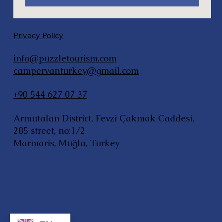
Privacy Policy
info@puzzletourism.com
campervanturkey@gmail.com
+90 544 627 07 37
Armutalan District, Fevzi Çakmak Caddesi,
285 street, no:1/2
Marmaris, Muğla, Turkey