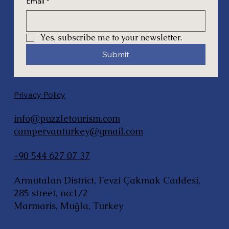
Email
*
Yes, subscribe me to your newsletter.
Submit
Privacy Policy
info@puzzletourism.com
campervanturkey@gmail.com
+90 544 627 07 37
Armutalan District, Fevzi Çakmak Caddesi,
285 street, no:1/2
Marmaris, Muğla, Turkey