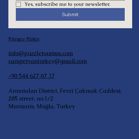
Yes, subscribe me to your newsletter.
Submit
Privacy Policy
info@puzzletourism.com
campervanturkey@gmail.com
+90 544 627 07 37
Armutalan District, Fevzi Çakmak Caddesi,
285 street, no:1/2
Marmaris, Muğla, Turkey