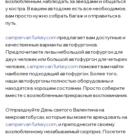
возлюбленным, наблюдать за звездами и общаться 
у костра. В вашем автодоме есть все необходимое, 
вам просто нужно собрать багаж и отправиться в 
путь.
campervanTurkey.com
 предлагает вам доступные и 
качественные варианты автофургонов. 
Предпочитаете ли вы небольшой автофургон для 
двух человек или большой автофургон для четырех 
человек, 
campervanTurkey.com
 поможет вам найти 
наиболее подходящий автофургон. Более того, 
наши автофургоны полностью оборудованы и 
находятся в хорошем состоянии. Просто соберите 
вместе с возлюбленным прекрасные воспоминания.
Отпразднуйте День святого Валентина на 
микроавтобусах, которые вы можете арендовать на 
campervanTurkey.com
, и преподнесите своему 
возлюбленному незабываемый сюрприз. Посетите 