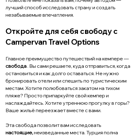
Позвольте мне показать вам, почему автодом — 
лучший способ исследовать страну и создать 
незабываемые впечатления.
Откройте для себя свободу с 
Campervan Travel Options
Главное преимущество путешествий на кемпере — 
свобода
 . Вы сами решаете, куда отправиться, когда 
остановиться и как долго оставаться. Не нужно 
бронировать отели или спешить по туристическим 
местам. Хотите полюбоваться закатом на тихом 
пляже? Просто припаркуйте свой кемпер и 
наслаждайтесь. Хотите утреннюю прогулку в горы? 
Ваше жильё переезжает вместе с вами.
Эта свобода позволит вам исследовать 
настоящие,
 неизведанные места. Турция полна 