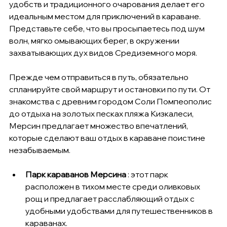
удобств и традиционного очарования делает его 
идеальным местом для приключений в караване. 
Представьте себе, что вы просыпаетесь под шум 
волн, мягко омывающих берег, в окружении 
захватывающих дух видов Средиземного моря.
Прежде чем отправиться в путь, обязательно 
спланируйте свой маршрут и остановки по пути. От 
знакомства с древним городом Соли Помпеополис 
до отдыха на золотых песках пляжа Кизкалеси, 
Мерсин предлагает множество впечатлений, 
которые сделают ваш отдых в караване поистине 
незабываемым.
Парк караванов Мерсина
 : этот парк 
расположен в тихом месте среди оливковых 
рощ и предлагает расслабляющий отдых с 
удобными удобствами для путешественников в 
караванах.