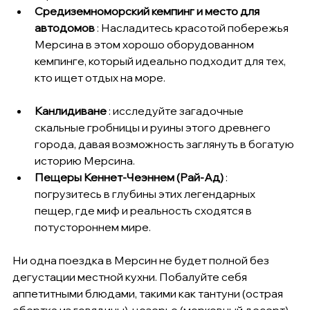
Средиземноморский кемпинг и место для 
автодомов
 : Насладитесь красотой побережья 
Мерсина в этом хорошо оборудованном 
кемпинге, который идеально подходит для тех, 
кто ищет отдых на море.
Канлидиване
 : исследуйте загадочные 
скальные гробницы и руины этого древнего 
города, давая возможность заглянуть в богатую 
историю Мерсина.
Пещеры Кеннет-Чеэннем (Рай-Ад)
 : 
погрузитесь в глубины этих легендарных 
пещер, где миф и реальность сходятся в 
потустороннем мире.
Ни одна поездка в Мерсин не будет полной без 
дегустации местной кухни. Побалуйте себя 
аппетитными блюдами, такими как тантуни (острая 