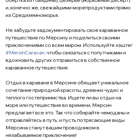
обертка из говядины), цезерье (морковный десерт) 
и, конечно же, свежайшими морепродуктами прямо 
из Средиземноморья.
Не забудьте задокументировать свое караванное 
путешествие по Мерсину и поделиться своими 
приключениями со всем миром. Используйте хэштег 
#MersinCaravan,
 чтобы связаться с попутчиками и 
вдохновить других отправиться в собственное 
караванное путешествие.
Отдых в караване в Мерсине обещает уникальное 
сочетание природной красоты, древних чудес и 
теплого гостеприимства. Ищете ли вы отдых на 
море или путешествие во времени, Мерсин 
предлагает все это. Так что собирайте чемоданы и 
отправляйтесь в путь, и пусть потрясающие виды 
Мерсина станут вашим проводником в 
незабываемое приключение!