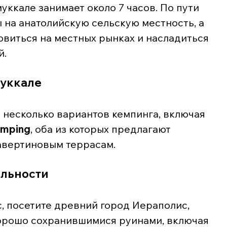
ккале занимает около 7 часов. По пути 
на анатолийскую сельскую местность, а 
овиться на местных рынках и насладиться 
й.
муккале
 несколько вариантов кемпинга, включая 
amping
, оба из которых предлагают 
равертиновым террасам.
льности
 посетите древний город Иераполис, 
хорошо сохранившимися руинами, включая 