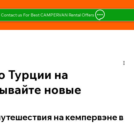
Contact us For Best CAMPERVAN Rental Offers
о Турции на
рывайте новые
утешествия на кемпервэне в 