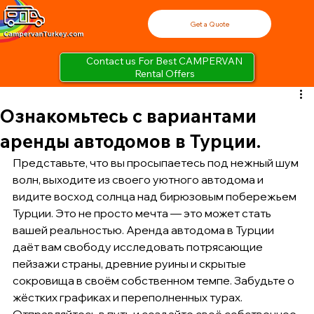
Get a Quote
Contact us For Best CAMPERVAN
Rental Offers
Ознакомьтесь с вариантами
аренды автодомов в Турции.
Представьте, что вы просыпаетесь под нежный шум 
волн, выходите из своего уютного автодома и 
видите восход солнца над бирюзовым побережьем 
Турции. Это не просто мечта — это может стать 
вашей реальностью. Аренда автодома в Турции 
даёт вам свободу исследовать потрясающие 
пейзажи страны, древние руины и скрытые 
сокровища в своём собственном темпе. Забудьте о 
жёстких графиках и переполненных турах. 