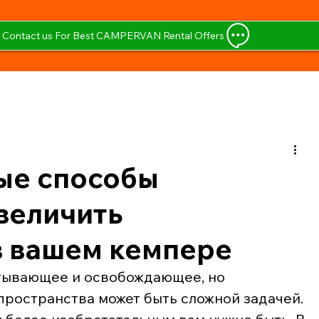
Contact us For Best CAMPERVAN Rental Offers
ые способы
величить
в вашем кемпере
тывающее и освобождающее, но 
ространства может быть сложной задачей. 