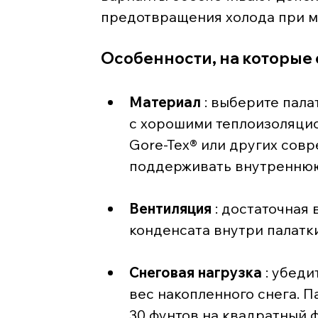
предотвращения холода при м
Особенности, на которые 
Материал
 : выберите пал
с хорошими теплоизоляцио
Gore-Tex® или других сов
поддерживать внутреннюю
Вентиляция
 : достаточна
конденсата внутри палатки
Снеговая нагрузка
 : убед
вес накопленного снега. П
30 фунтов на квадратный ф