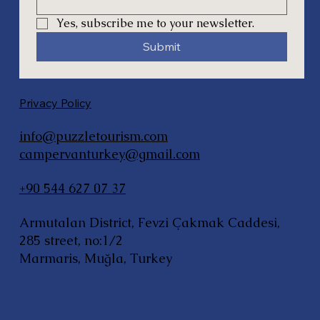
Yes, subscribe me to your newsletter.
Submit
Privacy Policy
info@puzzletourism.com
campervanturkey@gmail.com
+90 544 627 07 37
Armutalan District, Fevzi Çakmak Caddesi,
285 street, no:1/2
Marmaris, Muğla, Turkey