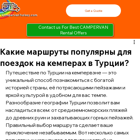
Get a Quote
Contact us For Best CAMPERVAN
Rental Offers
Какие маршруты популярны для
поездок на кемперах в Турции?
Путешествие по Турции на кемпервэне — это 
уникальный способ познакомиться с богатой 
историей страны, её потрясающими пейзажами и 
яркой культурой в удобном для вас темпе. 
Разнообразие географии Турции позволит вам 
насладиться всем: от средиземноморских пляжей 
до древних руин и захватывающих горных пейзажей. 
Правильный выбор маршрута сделает ваше 
приключение незабываемым. Вот несколько самых 