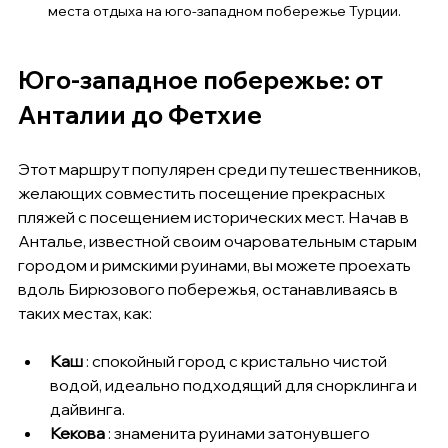
места отдыха на юго-западном побережье Турции.
Юго-западное побережье: от 
Анталии до Фетхие
Этот маршрут популярен среди путешественников, 
желающих совместить посещение прекрасных 
пляжей с посещением исторических мест. Начав в 
Анталье, известной своим очаровательным старым 
городом и римскими руинами, вы можете проехать 
вдоль Бирюзового побережья, останавливаясь в 
таких местах, как:
Каш
 : спокойный город с кристально чистой 
водой, идеально подходящий для снорклинга и 
дайвинга.
Кекова
 : знаменита руинами затонувшего 