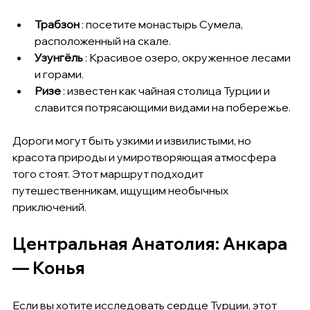
Трабзон
 : посетите монастырь Сумела, 
расположенный на скале.
Узунгёль
 : Красивое озеро, окруженное лесами 
и горами.
Ризе
 : известен как чайная столица Турции и 
славится потрясающими видами на побережье.
Дороги могут быть узкими и извилистыми, но 
красота природы и умиротворяющая атмосфера 
того стоят. Этот маршрут подходит 
путешественникам, ищущим необычных 
приключений.
Центральная Анатолия: Анкара 
— Конья
Если вы хотите исследовать сердце Турции, этот 