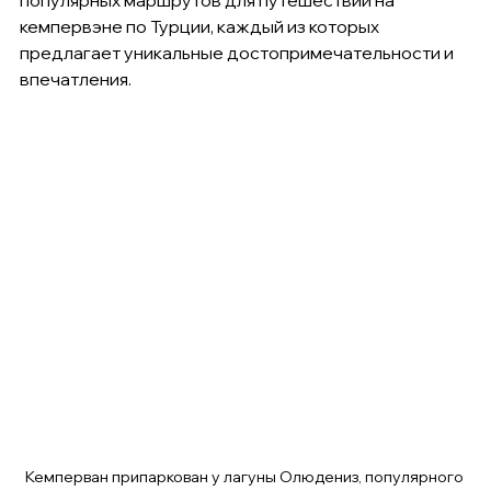
популярных маршрутов для путешествий на 
кемпервэне по Турции, каждый из которых 
предлагает уникальные достопримечательности и 
впечатления.
Кемперван припаркован у лагуны Олюдениз, популярного 