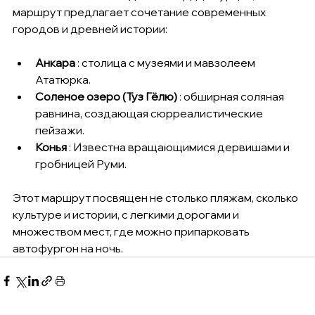
маршрут предлагает сочетание современных 
городов и древней истории:
Анкара
 : столица с музеями и мавзолеем 
Ататюрка.
Соленое озеро (Туз Гёлю)
 : обширная соляная 
равнина, создающая сюрреалистические 
пейзажи.
Конья
 : Известна вращающимися дервишами и 
гробницей Руми.
Этот маршрут посвящен не столько пляжам, сколько 
культуре и истории, с легкими дорогами и 
множеством мест, где можно припарковать 
автофургон на ночь.