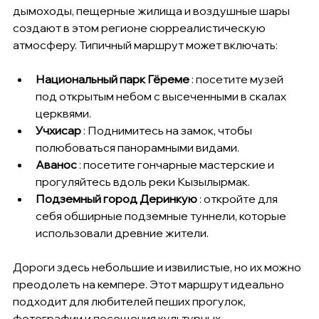
дымоходы, пещерные жилища и воздушные шары 
создают в этом регионе сюрреалистическую 
атмосферу. Типичный маршрут может включать:
Национальный парк Гёреме
 : посетите музей 
под открытым небом с высеченными в скалах 
церквями.
Учхисар
 : Поднимитесь на замок, чтобы 
полюбоваться панорамными видами.
Аванос
 : посетите гончарные мастерские и 
прогуляйтесь вдоль реки Кызылырмак.
Подземный город Деринкую
 : откройте для 
себя обширные подземные туннели, которые 
использовали древние жители.
Дороги здесь небольшие и извилистые, но их можно 
преодолеть на кемпере. Этот маршрут идеально 
подходит для любителей пеших прогулок, 
фотографии и посещения культурных 