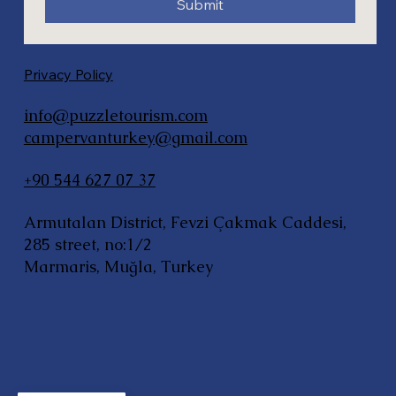
Submit
Privacy Policy
info@puzzletourism.com
campervanturkey@gmail.com
+90 544 627 07 37
Armutalan District, Fevzi Çakmak Caddesi,
285 street, no:1/2
Marmaris, Muğla, Turkey