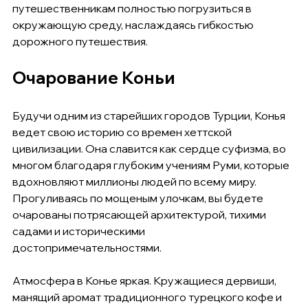
путешественникам полностью погрузиться в 
окружающую среду, наслаждаясь гибкостью 
дорожного путешествия.
Очарование Коньи
Будучи одним из старейших городов Турции, Конья 
ведет свою историю со времен хеттской 
цивилизации. Она славится как сердце суфизма, во 
многом благодаря глубоким учениям Руми, которые 
вдохновляют миллионы людей по всему миру. 
Прогуливаясь по мощеным улочкам, вы будете 
очарованы потрясающей архитектурой, тихими 
садами и историческими 
достопримечательностями.
Атмосфера в Конье яркая. Кружащиеся дервиши, 
манящий аромат традиционного турецкого кофе и 