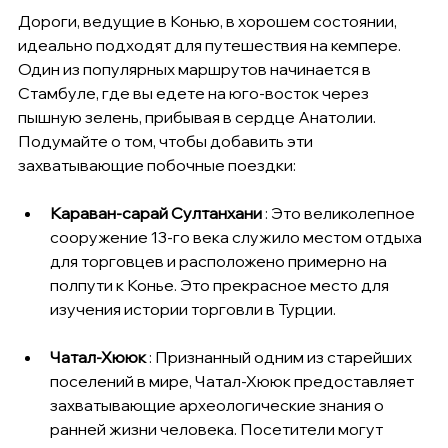
Дороги, ведущие в Конью, в хорошем состоянии, 
идеально подходят для путешествия на кемпере. 
Один из популярных маршрутов начинается в 
Стамбуле, где вы едете на юго-восток через 
пышную зелень, прибывая в сердце Анатолии. 
Подумайте о том, чтобы добавить эти 
захватывающие побочные поездки:
Караван-сарай Султанхани
 : Это великолепное 
сооружение 13-го века служило местом отдыха 
для торговцев и расположено примерно на 
полпути к Конье. Это прекрасное место для 
изучения истории торговли в Турции.
Чатал-Хююк
 : Признанный одним из старейших 
поселений в мире, Чатал-Хююк предоставляет 
захватывающие археологические знания о 
ранней жизни человека. Посетители могут 