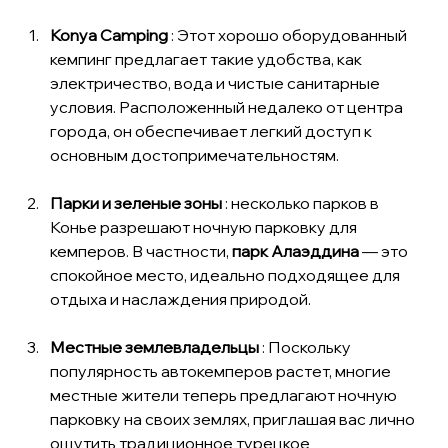
Konya Camping
 : Этот хорошо оборудованный 
кемпинг предлагает такие удобства, как 
электричество, вода и чистые санитарные 
условия. Расположенный недалеко от центра 
города, он обеспечивает легкий доступ к 
основным достопримечательностям.
Парки и зеленые зоны
 : несколько парков в 
Конье разрешают ночную парковку для 
кемперов. В частности, 
парк Алаэддина
 — это 
спокойное место, идеально подходящее для 
отдыха и наслаждения природой.
Местные землевладельцы
 : Поскольку 
популярность автокемперов растет, многие 
местные жители теперь предлагают ночную 
парковку на своих землях, приглашая вас лично 
ощутить традиционное турецкое 