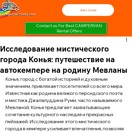
Get a Quote
Contact us For Best CAMPERVAN
Rental Offers
Исследование мистического
города Конья: путешествие на
автокемпере на родину Мевланы
Конья, город с богатой историей и духовным 
значением, привлекает посетителей со всего мира. 
Известная как родина великого персидского поэта 
и мистика Джалалуддина Руми, часто называемого 
Мевланой, Конья предлагает захватывающее 
сочетание культурного наследия и прекрасных 
пейзажей. Исследование этого мистического 
города в кемпере усиливает впечатления, позволяя 