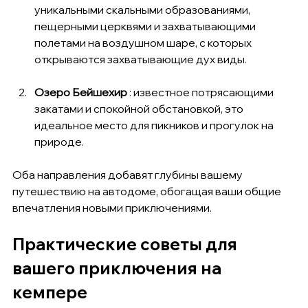
уникальными скальными образованиями, 
пещерными церквями и захватывающими 
полетами на воздушном шаре, с которых 
открываются захватывающие дух виды.
Озеро Бейшехир
 : известное потрясающими 
закатами и спокойной обстановкой, это 
идеальное место для пикников и прогулок на 
природе.
Оба направления добавят глубины вашему 
путешествию на автодоме, обогащая ваши общие 
впечатления новыми приключениями.
Практические советы для 
вашего приключения на 
кемпере